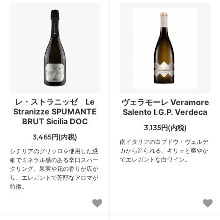
レ・ストラニッゼ Le
ヴェラモーレ Veramore
Stranizze SPUMANTE
Salento I.G.P. Verdeca
BRUT Sicilia DOC
3,135円(内税)
3,465円(内税)
南イタリアの白ブドウ・ヴェルデ
カから造られる、キリッと爽やか
シチリアのグリッロを使用した繊
でエレガントな白ワイン。
細でミネラル感のある辛口スパー
クリング。果実や花の香りが広が
り、エレガントで芳醇なアロマが
特徴。