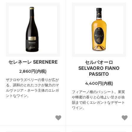
セレネーレ SERENERE
セルバオーロ
SELVAORO FIANO
2,860円(内税)
PASSITO
ザクロやラズベリーの香りが広が
4,400円(内税)
る、調和のとれたコクが魅力のマ
ルヴァジア・ネーラ主体のエレガ
フィアーノ種のパッシート。果実
ントなワイン。
や蜂蜜の香りと心地よい甘さが余
韻まで続くエレガントなデザート
ワイン。